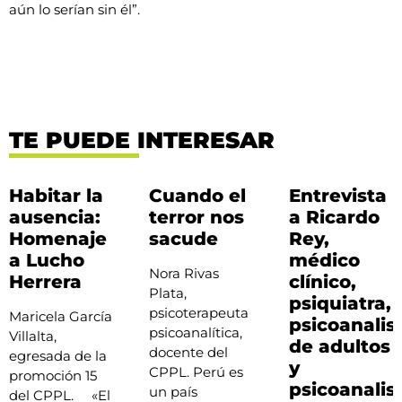
aún lo serían sin él”.
TE PUEDE INTERESAR
Habitar la
Cuando el
Entrevista
ausencia:
terror nos
a Ricardo
Homenaje
sacude
Rey,
a Lucho
médico
Nora Rivas
Herrera
clínico,
Plata,
psiquiatra,
psicoterapeuta
Maricela García
psicoanalis
psicoanalítica,
Villalta,
de adultos
docente del
egresada de la
y
CPPL. Perú es
promoción 15
psicoanalis
un país
del CPPL. «El