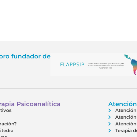
ro fundador de
apia Psicoanalítica
Atención
tivos
Atención 
Atención 
mación?
Atención 
átedra
Terapia d