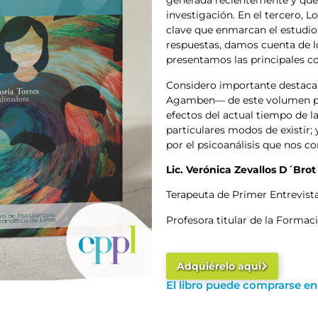
generada recientemente y que 
investigación. En el tercero,
clave que enmarcan el estudio.
respuestas, damos cuenta de los
presentamos las principales co
Considero importante destaca
Agamben— de este volumen porq
efectos del actual tiempo de l
particulares modos de existir
por el psicoanálisis que nos c
Lic. Verónica Zevallos D´Brot
Terapeuta de Primer Entrevis
Profesora titular de la Formac
Adquiérelo aquí
El libro puede comprarse e