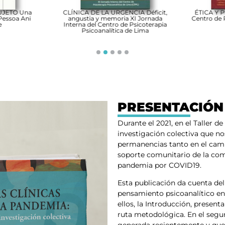
JETO Una
CLÍNICA DE LA URGENCIA Déficit,
ÉTICA Y P
essoa Ani
angustia y memoria XI Jornada
Centro de P
Interna del Centro de Psicoterapia
Psicoanalítica de Lima
1
2
3
4
5
PRESENTACIÓN
Durante el 2021, en el Taller 
investigación colectiva que n
permanencias tanto en el camp
soporte comunitario de la com
pandemia por COVID19.
Esta publicación da cuenta del
pensamiento psicoanalítico en e
ellos, la Introducción, presen
ruta metodológica. En el segun