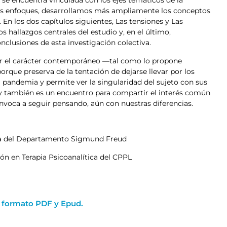
se encuentra vinculada con los ejes temáticos de la
 Los enfoques, desarrollamos más ampliamente los conceptos
 En los dos capítulos siguientes, Las tensiones y Las
 hallazgos centrales del estudio y, en el último,
nclusiones de esta investigación colectiva.
r el carácter contemporáneo —tal como lo propone
ue preserva de la tentación de dejarse llevar por los
a pandemia y permite ver la singularidad del sujeto con sus
; y también es un encuentro para compartir el interés común
onvoca a seguir pensando, aún con nuestras diferencias.
ta del Departamento Sigmund Freud
ión en Terapia Psicoanalítica del CPPL
n formato PDF y Epud.