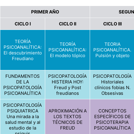
PRIMER AÑO
SEGUN
CICLO I
CICLO II
CICLO III
TEORÍA
TEORÍA
TEORIA
PSICOANALÍTICA:
PSICOANALÍTICA:
PSICOANALÍTICA.
El descubrimiento
El modelo tópico
Pulsión y objeto
Freudiano
FUNDAMENTOS
PSICOPATOLOGÍA
PSICOPATOLOGÍA
DE LA
HISTERIA HOY:
Historiales
PSICOPATOLOGÍA
Freud y Post
clínicos fobias N.
PSICOANALÍTICA
freudianos
Obsesivas
PSICOPATOLOGÍA
PSIQUIATRICA
APROXIMACIÓN A
CONCEPTOS
Una mirada a la
LOS TEXTOS
ESPECÍFICOS DE
salud mental y al
TÉCNICOS DE
PSICOTERAPIA
estudio de la
FREUD
PSICOANALÍTICA
psiquis