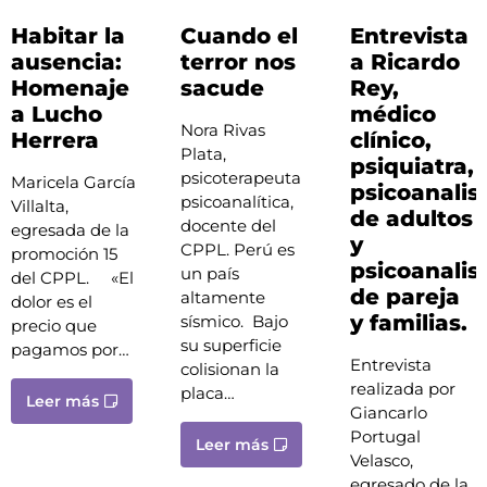
Habitar la
Cuando el
Entrevista
ausencia:
terror nos
a Ricardo
Homenaje
sacude
Rey,
a Lucho
médico
Nora Rivas
Herrera
clínico,
Plata,
psiquiatra,
psicoterapeuta
Maricela García
psicoanalis
psicoanalítica,
Villalta,
de adultos
docente del
egresada de la
y
CPPL. Perú es
promoción 15
psicoanalis
un país
del CPPL. «El
de pareja
altamente
dolor es el
y familias.
sísmico. Bajo
precio que
su superficie
pagamos por…
Entrevista
colisionan la
realizada por
placa…
Leer más
Giancarlo
Portugal
Leer más
Velasco,
egresado de la