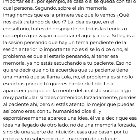
importar es si, por ejemplo, se casa o si se queda con tal o
cual persona. Segundo, sobre el sin memoria
imaginemos que es la primera vez que lo vemos ¿Qué
nos está tratando de decir? La idea es que, en el
consultorio, trates de despojarte de todas las teorías o
conceptos que vayan a obturar el aquí y ahora. Si llegas a
la sesión pensando que hay un tema pendiente de la
sesión anterior lo importante no es si se lo dice o no, el
problema es que al estarlo pensando, al tener esa
memoria, ya no estás escuchando a tu paciente. Eso no
quiere decir que no te acuerdes que tu paciente tiene
una mamá que se llama Lola, no, el problema es si no lo
escuchas porque tú quieres hablar de Lola. Lola
aparecerá porque en la mente del analista sucede algo
muy particular: si traes contenidos forzadamente, pierdes
al paciente ahí, pero si estás atento, lo mejor que puedas,
así como eres, con tu humanidad dice él, y
espontáneamente aparece una idea, él va a decir que esa
idea ha llegado de otro lado, no de una memoria forzada,
sino de una suerte de intuición, esas que pasan por tu
cabeza y no sabes por qué… nacieron de un lugar