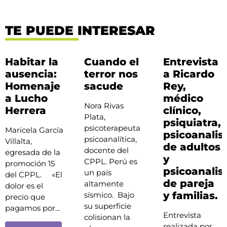
TE PUEDE INTERESAR
Habitar la
Cuando el
Entrevista
ausencia:
terror nos
a Ricardo
Homenaje
sacude
Rey,
a Lucho
médico
Nora Rivas
Herrera
clínico,
Plata,
psiquiatra,
psicoterapeuta
Maricela García
psicoanalis
psicoanalítica,
Villalta,
de adultos
docente del
egresada de la
y
CPPL. Perú es
promoción 15
psicoanalis
un país
del CPPL. «El
de pareja
altamente
dolor es el
y familias.
sísmico. Bajo
precio que
su superficie
pagamos por…
Entrevista
colisionan la
realizada por