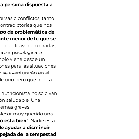
va persona dispuesta a
sas o conflictos, tanto
ontradictorias que nos
ipo de problemática de
ante menor de lo que se
s de autoayuda o charlas,
pia psicológica. Sin
mbio viene desde un
ones para las situaciones
d se aventurarán en el
 de uno pero que nunca
nutricionista no solo van
ón saludable. Una
blemas graves
ofesor muy querido una
o está bien
”. Nadie está
de ayudar a disminuir
spejada de la tempestad