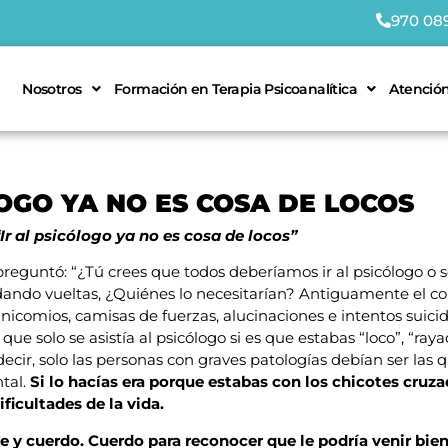
970 08
Nosotros
Formación en Terapia Psicoanalítica
Atención
LOGO YA NO ES COSA DE LOCOS
 “Ir al psicólogo ya no es cosa de locos”
reguntó: “¿Tú crees que todos deberíamos ir al psicólogo o s
ndo vueltas, ¿Quiénes lo necesitarían? Antiguamente el c
nicomios, camisas de fuerzas, alucinaciones e intentos suicid
e que solo se asistía al psicólogo si es que estabas “loco”, “ray
decir, solo las personas con graves patologías debían ser las
tal.
Si lo hacías era porque estabas con los chicotes cruz
ificultades de la vida.
nte y cuerdo. Cuerdo para reconocer que le podría venir bie