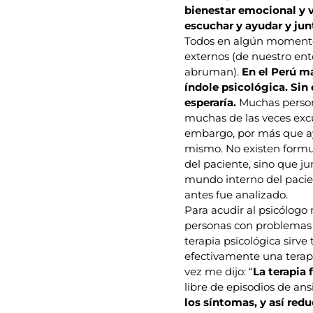
bienestar emocional y v
escuchar y ayudar y jun
Todos en algún momento 
externos (de nuestro en
abruman).
En el Perú m
índole psicológica. Si
esperaría.
Muchas persona
muchas de las veces excu
embargo, por más que ay
mismo. No existen formula
del paciente, sino que j
mundo interno del pacie
antes fue analizado.
Para acudir al psicólogo
personas con problemas 
terapia psicológica sirve
efectivamente una terap
vez me dijo: “
La terapia
libre de episodios de ansi
los síntomas, y así red