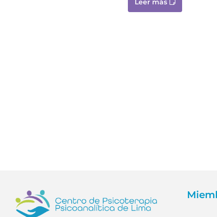
Leer más
Miemb