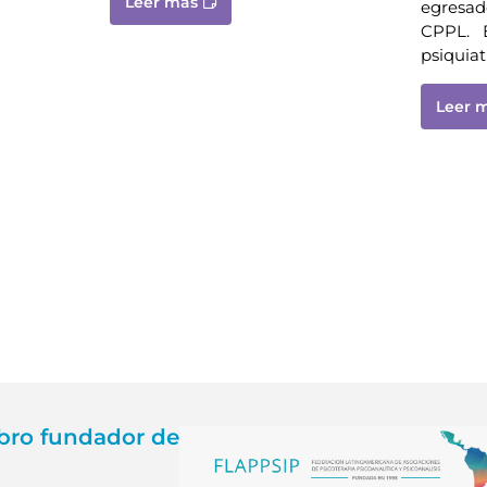
Leer más
egresad
CPPL. En
psiquiat
Leer 
ro fundador de