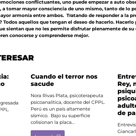
emociones conflictuantes, uno puede empezar a auto obser
, a tomar mayor consciencia de uno mismo, tanto de lo p
mayor armonía entre ambos. Tratando de responder a la p
o? Todos aquellos que tengan el deseo de hacerlo. Hacerlo
ue sientan que no les permite disfrutar plenamente de su 
eren conocerse y comprenderse mejor.
TERESAR
ia:
Cuando el terror nos
Entre
ho
sacude
Rey, 
psiqu
Nora Rivas Plata, psicoterapeuta
psico
psicoanalítica, docente del CPPL.
 egresada
adult
Perú es un país altamente
 CPPL.
de pa
sísmico. Bajo su superficie
colisionan la placa…
Entrevis
Giancarl