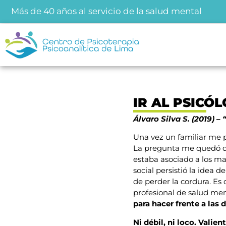
Más de 40 años al servicio de la salud mental
IR AL PSICÓ
Álvaro Silva S. (2019) –
Una vez un familiar me p
La pregunta me quedó da
estaba asociado a los ma
social persistió la idea d
de perder la cordura. Es 
profesional de salud men
para hacer frente a las d
Ni débil, ni loco. Valie