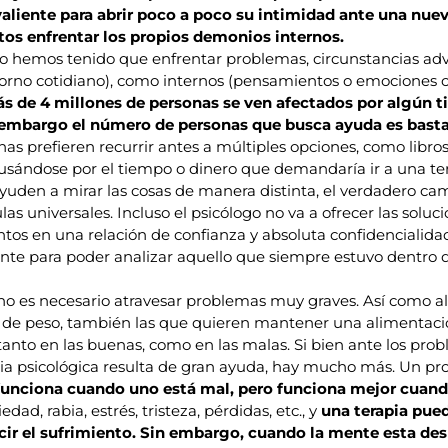
aliente para abrir poco a poco su intimidad ante una nue
tos enfrentar los propios demonios internos.
hemos tenido que enfrentar problemas, circunstancias adver
torno cotidiano), como internos (pensamientos o emociones c
ás de 4 millones de personas se ven afectados por algún t
n embargo el número de personas que busca ayuda es bast
s prefieren recurrir antes a múltiples opciones, como libro
sándose por el tiempo o dinero que demandaría ir a una tera
uden a mirar las cosas de manera distinta, el verdadero ca
s universales. Incluso el psicólogo no va a ofrecer las soluci
untos en una relación de confianza y absoluta confidencialida
nte para poder analizar aquello que siempre estuvo dentro
 no es necesario atravesar problemas muy graves. Así como al 
de peso, también las que quieren mantener una alimentaci
 tanto en las buenas, como en las malas. Si bien ante los pro
ia psicológica resulta de gran ayuda, hay mucho más. Un pr
 funciona cuando uno está mal, pero funciona mejor cuand
edad, rabia, estrés, tristeza, pérdidas, etc., y
una terapia pue
ucir el sufrimiento. Sin embargo, cuando la mente esta de