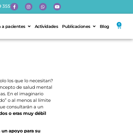
9 355
0
 a pacientes
Actividades
Publicaciones
Blog
olo los que lo necesitan?
oncepto de salud mental
as. En el imaginario
ado” o al menos al límite
 que consultarán a un
ados o eras muy débil
n un apoyo para su