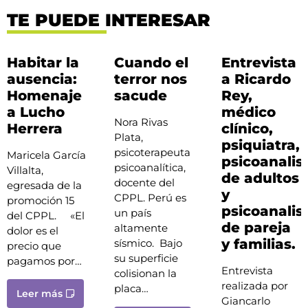
TE PUEDE INTERESAR
Habitar la
Cuando el
Entrevista
ausencia:
terror nos
a Ricardo
Homenaje
sacude
Rey,
a Lucho
médico
Nora Rivas
Herrera
clínico,
Plata,
psiquiatra,
psicoterapeuta
Maricela García
psicoanalis
psicoanalítica,
Villalta,
de adultos
docente del
egresada de la
y
CPPL. Perú es
promoción 15
psicoanalis
un país
del CPPL. «El
de pareja
altamente
dolor es el
y familias.
sísmico. Bajo
precio que
su superficie
pagamos por…
Entrevista
colisionan la
realizada por
placa…
Leer más
Giancarlo