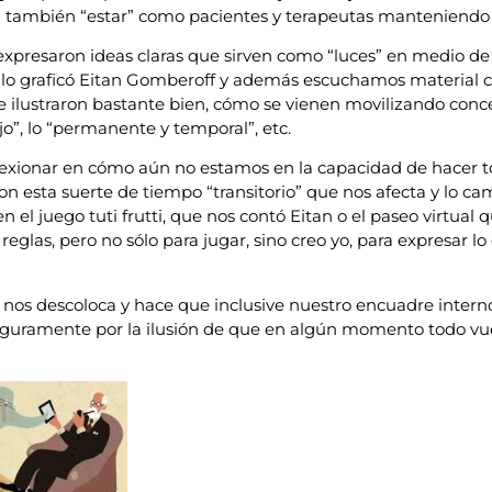
a también “estar” como pacientes y terapeutas manteniendo 
 expresaron ideas claras que sirven como “luces” en medio de
 lo graficó Eitan Gomberoff y además escuchamos material cl
 ilustraron bastante bien, cómo se vienen movilizando conc
ejo”, lo “permanente y temporal”, etc.
lexionar en cómo aún no estamos en la capacidad de hacer t
on esta suerte de tiempo “transitorio” que nos afecta y lo ca
el juego tuti frutti, que nos contó Eitan o el paseo virtual 
reglas, pero no sólo para jugar, sino creo yo, para expresar l
” nos descoloca y hace que inclusive nuestro encuadre interno
seguramente por la ilusión de que en algún momento todo vue