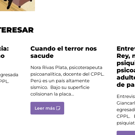
TERESAR
ia:
Cuando el terror nos
Entre
ho
sacude
Rey, 
psiqu
Nora Rivas Plata, psicoterapeuta
psico
psicoanalítica, docente del CPPL.
 egresada
adult
Perú es un país altamente
 CPPL.
de pa
sísmico. Bajo su superficie
colisionan la placa…
Entrevis
Giancarl
Leer más
egresad
CPPL. En
psiquiat