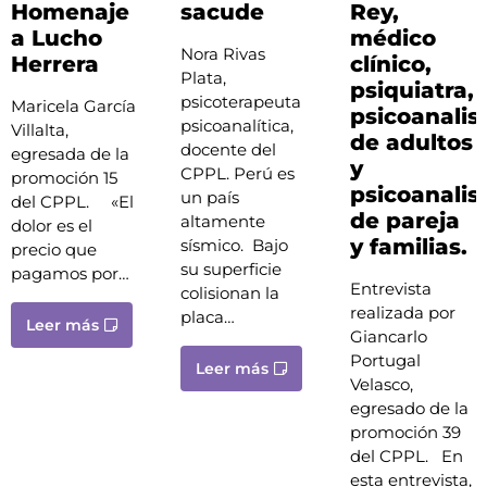
Homenaje
sacude
Rey,
a Lucho
médico
Nora Rivas
Herrera
clínico,
Plata,
psiquiatra,
psicoterapeuta
Maricela García
psicoanalis
psicoanalítica,
Villalta,
de adultos
docente del
egresada de la
y
CPPL. Perú es
promoción 15
psicoanalis
un país
del CPPL. «El
de pareja
altamente
dolor es el
y familias.
sísmico. Bajo
precio que
su superficie
pagamos por…
Entrevista
colisionan la
realizada por
placa…
Leer más
Giancarlo
Portugal
Leer más
Velasco,
egresado de la
promoción 39
del CPPL. En
esta entrevista,