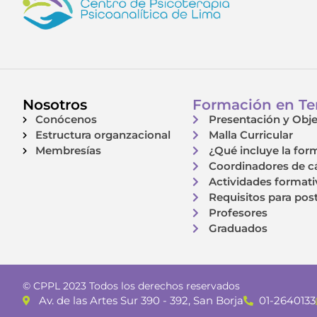
Nosotros
Formación en Ter
Conócenos
Presentación y Obje
Estructura organzacional
Malla Curricular
Membresías
¿Qué incluye la for
Coordinadores de c
Actividades formati
Requisitos para pos
Profesores
Graduados
© CPPL 2023 Todos los derechos reservados
Av. de las Artes Sur 390 - 392, San Borja
01-2640133