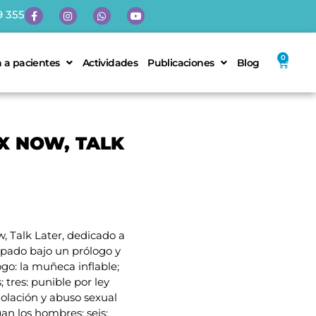
9 355
0
 a pacientes
Actividades
Publicaciones
Blog
X NOW, TALK
w, Talk Later, dedicado a
pado bajo un prólogo y
ogo: la muñeca inflable;
; tres: punible por ley
iolación y abuso sexual
an los hombres; seis: