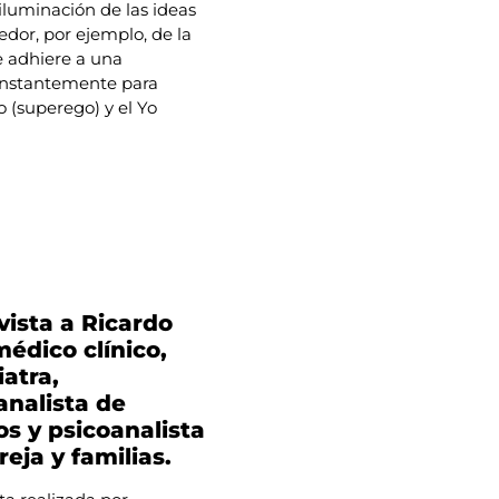
iluminación de las ideas
edor, por ejemplo, de la
se adhiere a una
constantemente para
yo (superego) y el Yo
vista a Ricardo
médico clínico,
iatra,
analista de
os y psicoanalista
reja y familias.