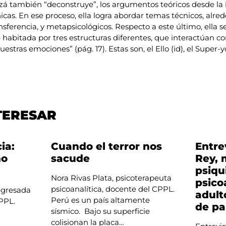
zá también “deconstruye”, los argumentos teóricos desde la 
nicas. En ese proceso, ella logra abordar temas técnicos, alred
nsferencia, y metapsicológicos. Respecto a este último, ella 
habitada por tres estructuras diferentes, que interactúan 
estras emociones” (pág. 17). Estas son, el Ello (id), el Super-
TERESAR
ia:
Cuando el terror nos
Entre
ho
sacude
Rey, 
psiqu
Nora Rivas Plata, psicoterapeuta
psico
psicoanalítica, docente del CPPL.
 egresada
adult
Perú es un país altamente
 CPPL.
de pa
sísmico. Bajo su superficie
colisionan la placa…