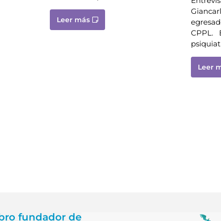
Entrevis
Giancarl
Leer más
egresad
CPPL. En
psiquiat
Leer 
ro fundador de