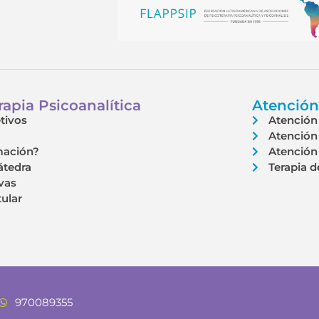
apia Psicoanalítica
Atención
tivos
Atención 
Atención 
mación?
Atención 
átedra
Terapia d
vas
tular
970089355