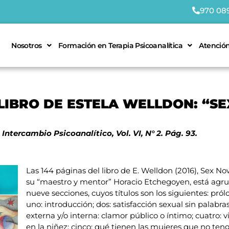
970 08
Nosotros
Formación en Terapia Psicoanalítica
Atención
LIBRO DE ESTELA WELLDON: “SE
n Intercambio Psicoanalítico, Vol. VI, N° 2. Pág. 93.
Las 144 páginas del libro de E. Welldon (2016), Sex No
su “maestro y mentor” Horacio Etchegoyen, está agru
nueve secciones, cuyos títulos son los siguientes: pról
uno: introducción; dos: satisfacción sexual sin palabras
externa y/o interna: clamor público o íntimo; cuatro: v
en la niñez; cinco: qué tienen las mujeres que no teng