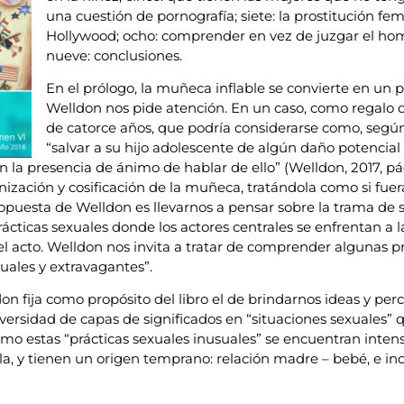
una cuestión de pornografía; siete: la prostitución fe
Hollywood; ocho: comprender en vez de juzgar el homi
nueve: conclusiones.
En el prólogo, la muñeca inflable se convierte en un p
Welldon nos pide atención. En un caso, como regalo d
de catorce años, que podría considerarse como, segú
“salvar a su hijo adolescente de algún daño potencial
 la presencia de ánimo de hablar de ello” (Welldon, 2017, pá
zación y cosificación de la muñeca, tratándola como si fuer
ropuesta de Welldon es llevarnos a pensar sobre la trama de
rácticas sexuales donde los actores centrales se enfrentan a l
 el acto. Welldon nos invita a tratar de comprender algunas p
uales y extravagantes”.
don fija como propósito del libro el de brindarnos ideas y pe
versidad de capas de significados en “situaciones sexuales”
 cómo estas “prácticas sexuales inusuales” se encuentran int
ella, y tienen un origen temprano: relación madre – bebé, e i