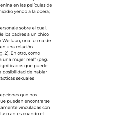
menina en las películas de
cidio yendo a la ópera;
ersonaje sobre el cual,
e los padres a un chico
n Welldon, una forma de
 en una relación
g. 2). En otro, como
a una mujer real” (pág.
 significados que puede
a posibilidad de hablar
rácticas sexuales
rcepciones que nos
 que puedan encontrarse
ensamente vinculadas con
ncluso antes cuando el