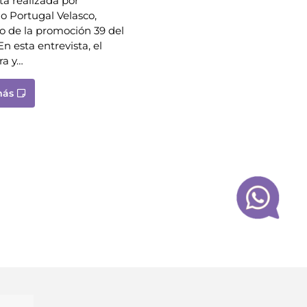
ta realizada por
o Portugal Velasco,
o de la promoción 39 del
 esta entrevista, el
ra y…
más