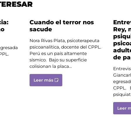
TERESAR
ia:
Cuando el terror nos
Entre
ho
sacude
Rey, 
psiqu
Nora Rivas Plata, psicoterapeuta
psico
psicoanalítica, docente del CPPL.
 egresada
adult
Perú es un país altamente
 CPPL.
de pa
sísmico. Bajo su superficie
colisionan la placa…
Entrevis
Giancarl
Leer más
egresad
CPPL. En
psiquiat
Leer 