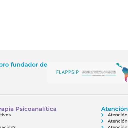
ro fundador de
apia Psicoanalítica
Atención
tivos
Atención 
Atención 
mación?
Atención 