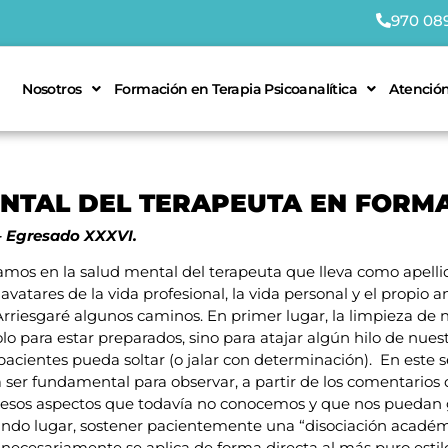
970 08
Nosotros
Formación en Terapia Psicoanalítica
Atención
ENTAL DEL TERAPEUTA EN FORM
– Egresado
XXXVI.
os en la salud mental del terapeuta que lleva como apell
vatares de la vida profesional, la vida personal y el propio an
rriesgaré algunos caminos. En primer lugar, la limpieza de n
solo para estar preparados, sino para atajar algún hilo de nue
acientes pueda soltar (o jalar con determinación). En este s
 ser fundamental para observar, a partir de los comentarios d
a, esos aspectos que todavía no conocemos y que nos puedan
undo lugar, sostener pacientemente una “disociación acadé
 necesariamente se aplica de forma directa al más puro esti