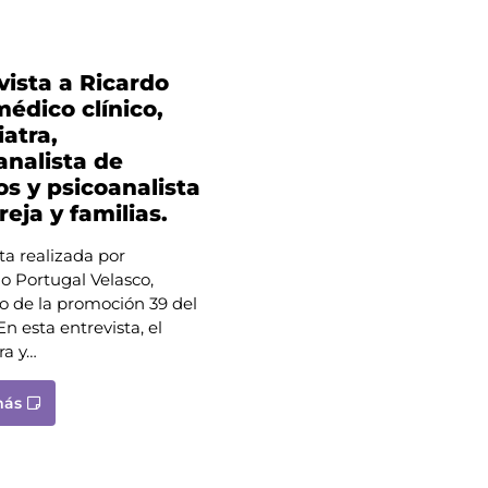
vista a Ricardo
médico clínico,
iatra,
analista de
os y psicoanalista
reja y familias.
ta realizada por
o Portugal Velasco,
o de la promoción 39 del
 esta entrevista, el
ra y…
más