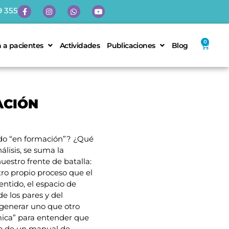
9 355
0
 a pacientes
Actividades
Publicaciones
Blog
ACIÓN
ido “en formación”? ¿Qué
álisis, se suma la
uestro frente de batalla:
stro propio proceso que el
entido, el espacio de
e los pares y del
 generar uno que otro
mica” para entender que
lo de un manual de