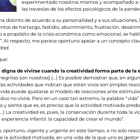
experimentado nosotros mismos y acompañado a n
las travesías de los efectos psicológicos de la pand
na distinto de acuerdo a su personalidad y a sus situacione
tos de hartazgo, fastidio, aburrimiento, frustración, desánim
o a propósito de la crisis económica como emocional, se ha
e”. Al respecto, me parece oportuno apelar a un concepto clav
idad.
que:
s digna de vivirse cuando la creatividad forma parte de la 
s negritas son nuestras] (…) Es posible demostrar que, en algu
as actividades que indican que están vivos son simples reac
vida puede ajustarse al modelo de reacciones ante estímulos
iduo no vivirá. Pero en un caso tan extremo, la palabra “vida”
a y sienta que es, es preciso que la actividad motivada pred
(…) La creatividad es, pues, la conservación durante toda la v
a experiencia infantil: la capacidad de crear el mundo”.
 oportuno, vigente y urgente en este tiempo, a no solo reacci
e la actividad motivada, en una vida de la que uno es gestor