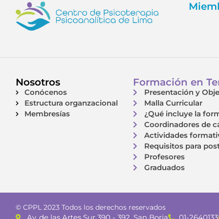
Miemb
Nosotros
Formación en Ter
Conócenos
Presentación y Obje
Estructura organzacional
Malla Curricular
Membresías
¿Qué incluye la for
Coordinadores de c
Actividades formati
Requisitos para pos
Profesores
Graduados
© CPPL 2023 Todos los derechos reservados
Av. de las Artes Sur 390 - 392, San Borja
01-2640133