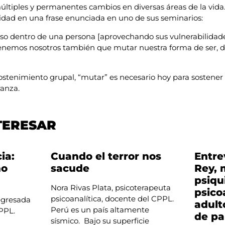
tiples y permanentes cambios en diversas áreas de la vida. 
sidad en una frase enunciada en uno de sus seminarios:
uso dentro de una persona [aprovechando sus vulnerabilidade
 Tenemos nosotros también que mutar nuestra forma de ser, de
ostenimiento grupal, “mutar” es necesario hoy para sostener l
ranza.
TERESAR
ia:
Cuando el terror nos
Entre
ho
sacude
Rey, 
psiqu
Nora Rivas Plata, psicoterapeuta
psico
psicoanalítica, docente del CPPL.
 egresada
adult
Perú es un país altamente
 CPPL.
de pa
sísmico. Bajo su superficie