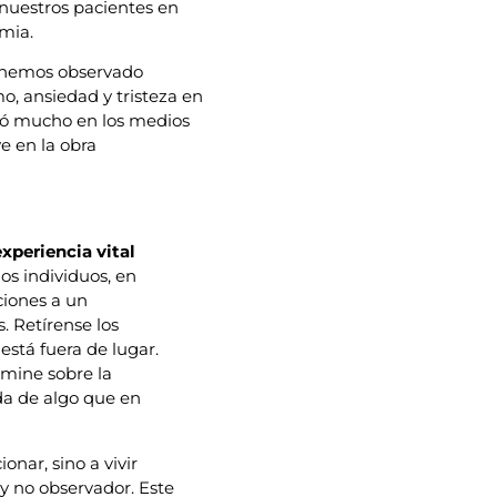
uestros pacientes en
emia.
s, hemos observado
o, ansiedad y tristeza en
bló mucho en los medios
e en la obra
experiencia vital
nos individuos, en
ciones a un
. Retírense los
 está fuera de lugar.
omine sobre la
ida de algo que en
onar, sino a vivir
 y no observador. Este