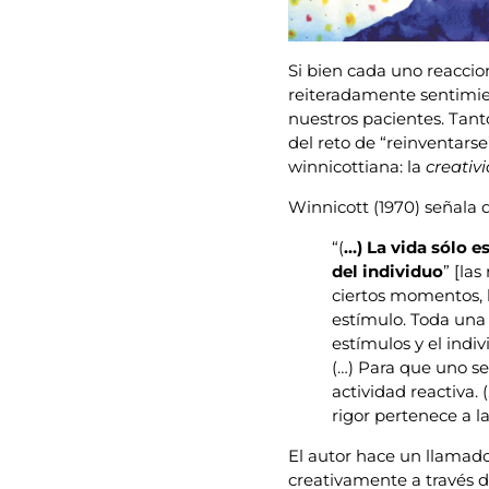
Si bien cada uno reaccio
reiteradamente sentimien
nuestros pacientes. Tant
del reto de “reinventars
winnicottiana: la
creativ
Winnicott (1970) señala 
“(
…) La vida sólo e
del individuo
” [la
ciertos momentos, l
estímulo. Toda una 
estímulos y el indiv
(…) Para que uno se
actividad reactiva. 
rigor pertenece a l
El autor hace un llamado,
creativamente a través d