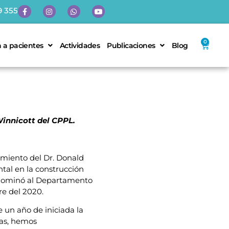
9 355
0
 a pacientes
Actividades
Publicaciones
Blog
Winnicott del CPPL.
imiento del Dr. Donald
ntal en la construcción
enominó al Departamento
re del 2020.
 un año de iniciada la
as, hemos