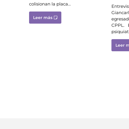
colisionan la placa…
Entrevis
Giancarl
Leer más
egresad
CPPL. En
psiquiat
Leer 