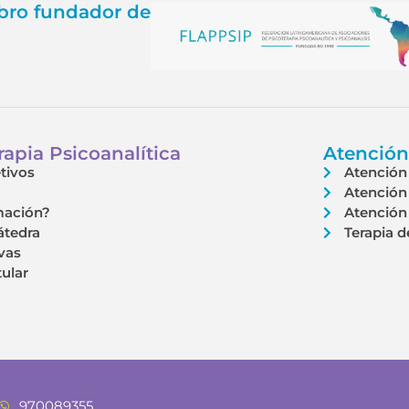
ro fundador de
apia Psicoanalítica
Atención
tivos
Atención 
Atención 
mación?
Atención 
átedra
Terapia d
vas
tular
970089355