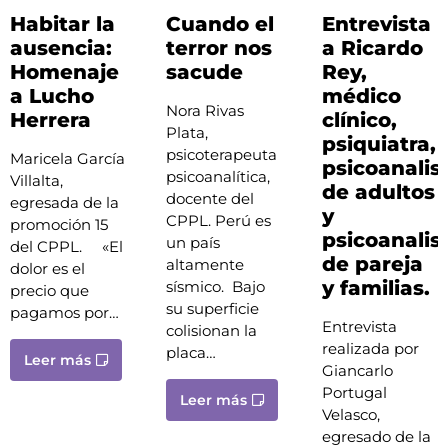
Habitar la
Cuando el
Entrevista
ausencia:
terror nos
a Ricardo
Homenaje
sacude
Rey,
a Lucho
médico
Nora Rivas
Herrera
clínico,
Plata,
psiquiatra,
psicoterapeuta
Maricela García
psicoanalis
psicoanalítica,
Villalta,
de adultos
docente del
egresada de la
y
CPPL. Perú es
promoción 15
psicoanalis
un país
del CPPL. «El
de pareja
altamente
dolor es el
y familias.
sísmico. Bajo
precio que
su superficie
pagamos por…
Entrevista
colisionan la
realizada por
placa…
Leer más
Giancarlo
Portugal
Leer más
Velasco,
egresado de la